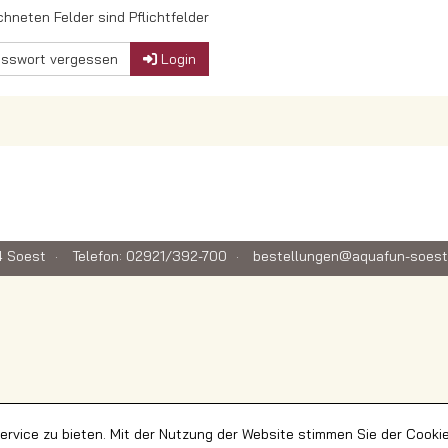
chneten Felder sind Pflichtfelder
sswort vergessen
Login
 Soest
Telefon: 02921/392-700
bestellungen@aquafun-soest
rvice zu bieten. Mit der Nutzung der Website stimmen Sie der Cooki