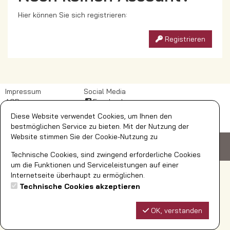
Hier können Sie sich registrieren:
Registrieren
Impressum
Social Media
AGB
Facebook
DSB
Diese Website verwendet Cookies, um Ihnen den
Widerrufsbelehrung
bestmöglichen Service zu bieten. Mit der Nutzung der
Website stimmen Sie der Cookie-Nutzung zu
© AquaFun Soest GmbH
Ardeyweg 35
59494 Soest
Telefon: 02921/392-700
bestellungen@aquafun-soest.de
Technische Cookies, sind zwingend erforderliche Cookies
um die Funktionen und Serviceleistungen auf einer
Internetseite überhaupt zu ermöglichen.
Technische Cookies akzeptieren
OK, verstanden