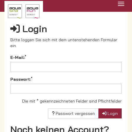
Menü 
Login
Bitte loggen Sie sich mit dem untenstehenden Formular
ein.
*
E-Mail:
*
Passwort:
Die mit * gekennzeichneten Felder sind Pflichtfelder
Passwort vergessen
Login
Noch keinen Account?