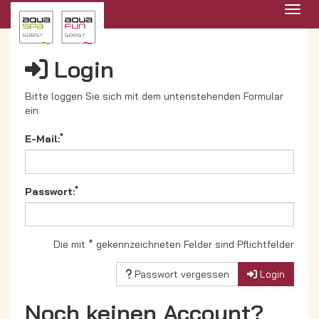
Menü 
Login
Bitte loggen Sie sich mit dem untenstehenden Formular
ein.
*
E-Mail:
*
Passwort:
Die mit * gekennzeichneten Felder sind Pflichtfelder
Passwort vergessen
Login
Noch keinen Account?