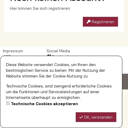
Hier können Sie sich registrieren:
Registrieren
Impressum
Social Media
AGB
Facebook
DSB
Diese Website verwendet Cookies, um Ihnen den
Widerrufsbelehrung
bestmöglichen Service zu bieten. Mit der Nutzung der
Website stimmen Sie der Cookie-Nutzung zu
© AquaFun Soest GmbH
Ardeyweg 35
59494 Soest
Telefon: 02921/392-700
bestellungen@aquafun-soest.de
Technische Cookies, sind zwingend erforderliche Cookies
um die Funktionen und Serviceleistungen auf einer
Internetseite überhaupt zu ermöglichen.
Technische Cookies akzeptieren
OK, verstanden