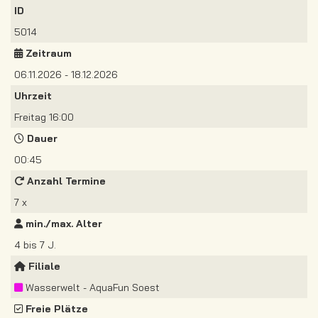
ID
5014
Zeitraum
06.11.2026 - 18.12.2026
Uhrzeit
Freitag 16:00
Dauer
00:45
Anzahl Termine
7 x
min./max. Alter
4 bis 7 J.
Filiale
Wasserwelt - AquaFun Soest
Freie Plätze