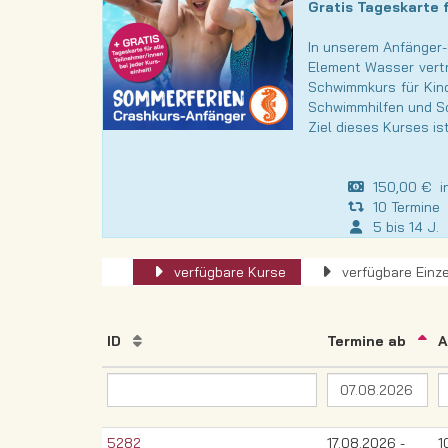
Gratis Tageskarte f
In unserem Anfänger-
Element Wasser vertr
Schwimmkurs für Kind
Schwimmhilfen und Sc
Ziel dieses Kurses i
150,00 € ink
10 Termine
5 bis 14 J.
verfügbare Kurse
verfügbare Einze
ID
Termine ab
A
5282
17.08.2026 -
1