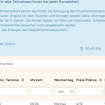
ür alle Teilnehmer/innen bei jeder Kurseinheit.
Schwimmkurs lernen die Kinder die Bewegung des Brustschwimmens s
auter. Ängste vor dem Tauchen und Springen werden dabei altersge
er ab 5 Jahren. Die Kinder lernen mit Hilfe von Poolnudeln, Sch
hwimmbrillen brauchen nicht mitgebracht werden.
st das Erlangen des Seepferdchenabzeichens.
l. Eintritt
00:45 Std.
ltermine
nz. Termine
Uhrzeit
Wochentag
Freie Plätze
0
09:00
Montag
4/12