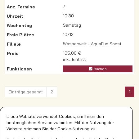
7
10:30
Samstag
10/12
Wasserwelt - AquaFun Soest
105,00 €
inkl. Eintritt
Buchen
Einträge gesamt:
2
1
Diese Website verwendet Cookies, um Ihnen den
Einträge pro Seite:
20
40
60
80
100
bestmöglichen Service zu bieten. Mit der Nutzung der
Website stimmen Sie der Cookie-Nutzung zu