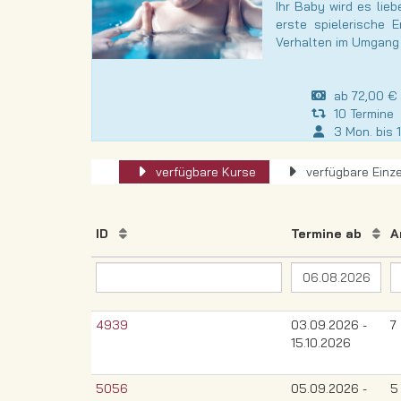
Ihr Baby wird es lie
erste spielerische 
Verhalten im Umgang
ab 72,00 € i
10 Termine
3 Mon. bis 1
verfügbare Kurse
verfügbare Einze
ID
Termine ab
A
4939
03.09.2026 -
7
15.10.2026
5056
05.09.2026 -
5