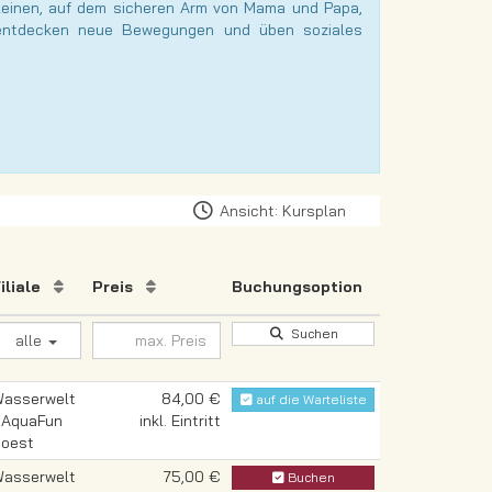
Kleinen, auf dem sicheren Arm von Mama und Papa,
, entdecken neue Bewegungen und üben soziales
Ansicht: Kursplan
Filiale
Preis
Buchungsoption
Suchen
alle
asserwelt
84,00 €
auf die Warteliste
 AquaFun
inkl. Eintritt
oest
asserwelt
75,00 €
Buchen