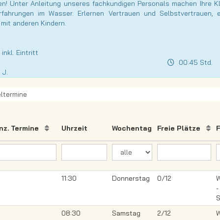
ben! Unter Anleitung unseres fachkundigen Personals machen Ihre 
Erfahrungen im Wasser. Erlernen Vertrauen und Selbstvertrauen
 mit anderen Kindern.
nkl. Eintritt
00:45 Std.
 J.
ltermine
nz. Termine
Uhrzeit
Wochentag
Freie Plätze
11:30
Donnerstag
0/12
W
-
S
08:30
Samstag
2/12
W